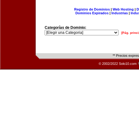
Registro de Dominios
|
Web Hosting
|
D
Dominios Expirados
|
Industrias
|
Indu
Categorías de Dominio:
[Pág. princi
** Precios expre
© 2002/2022 Solo10.com