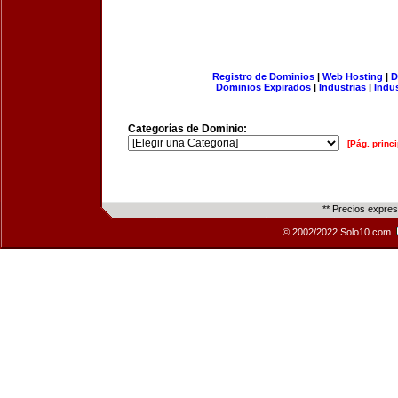
Registro de Dominios
|
Web Hosting
|
D
Dominios Expirados
|
Industrias
|
Indu
Categorías de Dominio:
[Pág. princi
** Precios expre
© 2002/2022 Solo10.com