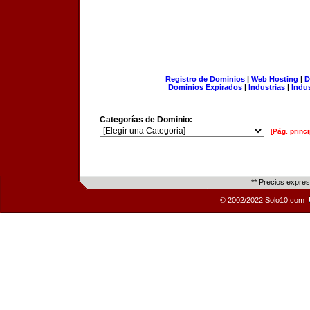
Registro de Dominios
|
Web Hosting
|
D
Dominios Expirados
|
Industrias
|
Indu
Categorías de Dominio:
[Pág. princi
** Precios expre
© 2002/2022 Solo10.com