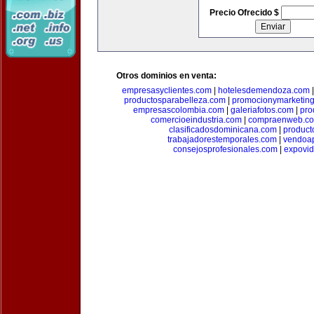
Precio Ofrecido $
Otros dominios en venta:
empresasyclientes.com
|
hotelesdemendoza.com
productosparabelleza.com
|
promocionymarketin
empresascolombia.com
|
galeriafotos.com
|
pro
comercioeindustria.com
|
compraenweb.c
clasificadosdominicana.com
|
product
trabajadorestemporales.com
|
vendoa
consejosprofesionales.com
|
expovi