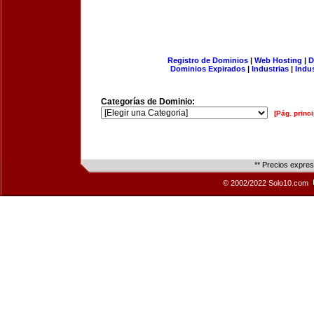
Registro de Dominios
|
Web Hosting
|
D
Dominios Expirados
|
Industrias
|
Indu
Categorías de Dominio:
[Pág. princi
** Precios expre
© 2002/2022 Solo10.com