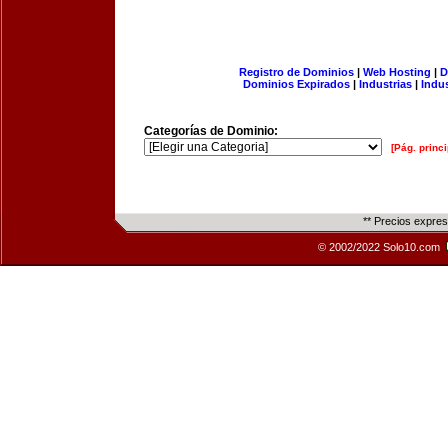
Registro de Dominios
|
Web Hosting
|
D
Dominios Expirados
|
Industrias
|
Indu
Categorías de Dominio:
[Pág. princi
** Precios expre
© 2002/2022 Solo10.com