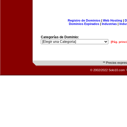
Registro de Dominios
|
Web Hosting
|
D
Dominios Expirados
|
Industrias
|
Indu
Categorías de Dominio:
[Pág. princi
** Precios expre
© 2002/2022 Solo10.com