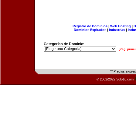
Registro de Dominios
|
Web Hosting
|
D
Dominios Expirados
|
Industrias
|
Indu
Categorías de Dominio:
[Pág. princi
** Precios expre
© 2002/2022 Solo10.com