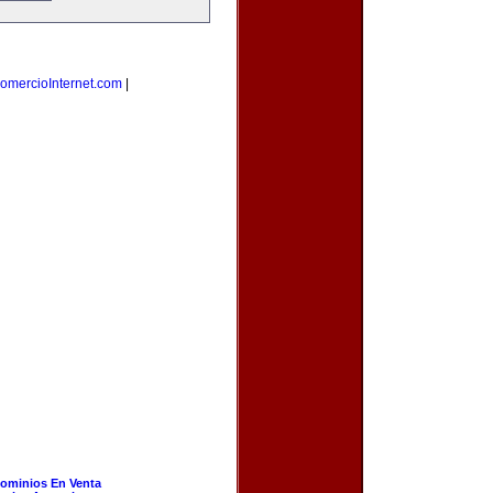
omercioInternet.com
|
ominios En Venta