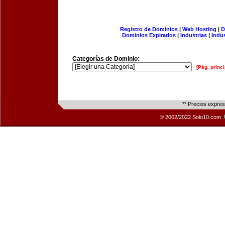
Registro de Dominios
|
Web Hosting
|
D
Dominios Expirados
|
Industrias
|
Indu
Categorías de Dominio:
[Pág. princi
** Precios expre
© 2002/2022 Solo10.com