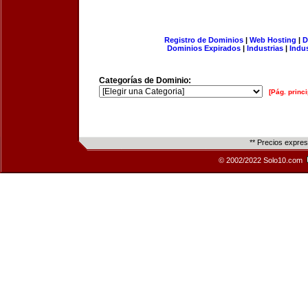
Registro de Dominios
|
Web Hosting
|
D
Dominios Expirados
|
Industrias
|
Indu
Categorías de Dominio:
[Pág. princi
** Precios expre
© 2002/2022 Solo10.com