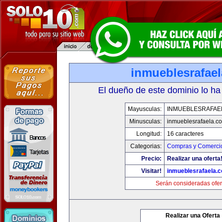
inmueblesrafae
El dueño de este dominio lo ha
Mayusculas:
INMUEBLESRAFAE
Minusculas:
inmueblesrafaela.c
Longitud:
16 caracteres
Categorias:
Compras y Comercio
Precio:
Realizar una oferta
Visitar!
inmueblesrafaela.
Serán consideradas ofer
Realizar una Oferta