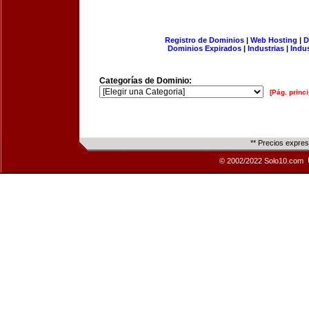
Registro de Dominios
|
Web Hosting
|
D
Dominios Expirados
|
Industrias
|
Indu
Categorías de Dominio:
[Pág. princi
** Precios expre
© 2002/2022 Solo10.com