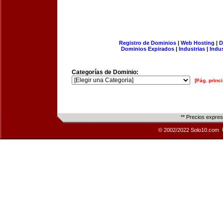
Registro de Dominios
|
Web Hosting
|
D
Dominios Expirados
|
Industrias
|
Indu
Categorías de Dominio:
[Pág. princi
** Precios expre
© 2002/2022 Solo10.com