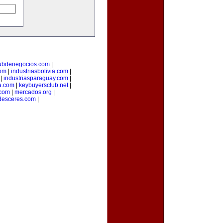
ubdenegocios.com
|
com
|
industriasbolivia.com
|
|
industriasparaguay.com
|
a.com
|
keybuyersclub.net
|
.com
|
mercados.org
|
desceres.com
|