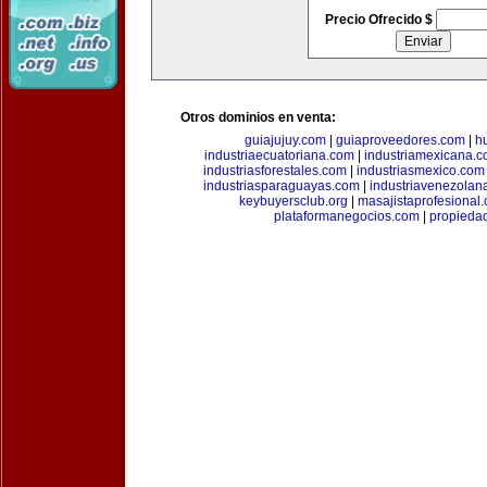
Precio Ofrecido $
Otros dominios en venta:
guiajujuy.com
|
guiaproveedores.com
|
h
industriaecuatoriana.com
|
industriamexicana.
industriasforestales.com
|
industriasmexico.com
industriasparaguayas.com
|
industriavenezolan
keybuyersclub.org
|
masajistaprofesional
plataformanegocios.com
|
propieda