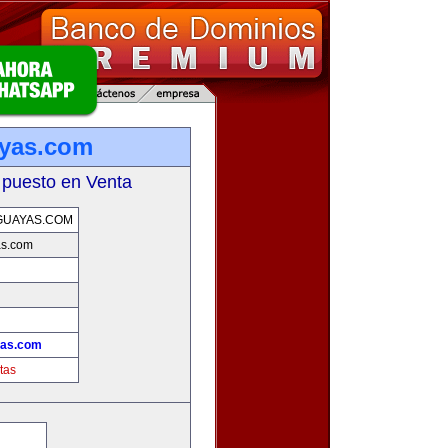
ayas.com
 puesto en Venta
GUAYAS.COM
as.com
!
yas.com
tas