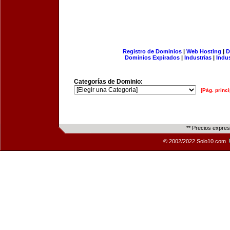
Registro de Dominios
|
Web Hosting
|
D
Dominios Expirados
|
Industrias
|
Indu
Categorías de Dominio:
[Pág. princi
** Precios expre
© 2002/2022 Solo10.com