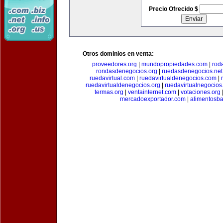
Precio Ofrecido $
Otros dominios en venta:
proveedores.org
|
mundopropiedades.com
|
rod
rondasdenegocios.org
|
ruedasdenegocios.net
ruedavirtual.com
|
ruedavirtualdenegocios.com
|
ruedavirtualdenegocios.org
|
ruedavirtualnegocios
termas.org
|
ventainternet.com
|
votaciones.org
mercadoexportador.com
|
alimentosb