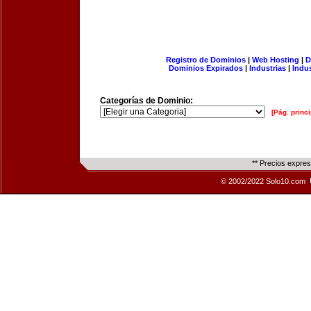
Registro de Dominios
|
Web Hosting
|
D
Dominios Expirados
|
Industrias
|
Indu
Categorías de Dominio:
[Pág. princi
** Precios expre
© 2002/2022 Solo10.com