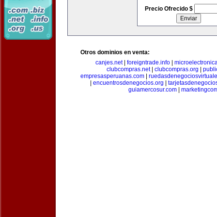
Precio Ofrecido $
Otros dominios en venta:
canjes.net
|
foreigntrade.info
|
microelectronica
clubcompras.net
|
clubcompras.org
|
publ
empresasperuanas.com
|
ruedasdenegociosvirtual
|
encuentrosdenegocios.org
|
tarjetasdenegocio
guiamercosur.com
|
marketingcom