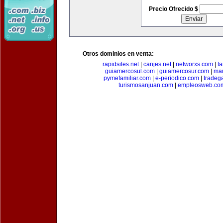
Precio Ofrecido $
Otros dominios en venta:
rapidsites.net
|
canjes.net
|
networxs.com
|
t
guiamercosul.com
|
guiamercosur.com
|
mar
pymefamiliar.com
|
e-periodico.com
|
tradega
turismosanjuan.com
|
empleosweb.co