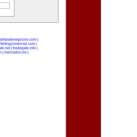
arjetasdenegocios.com
|
ketingcomercial.com
|
te.net
|
tradegate.info
|
m
|
mercados.mx
|