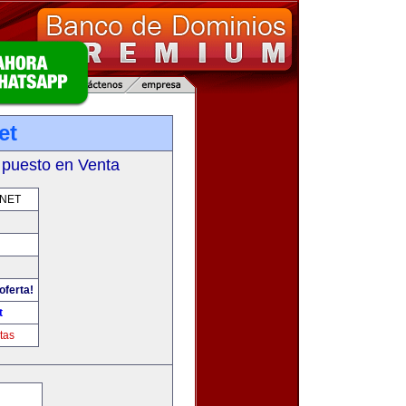
et
 puesto en Venta
.NET
oferta!
t
tas