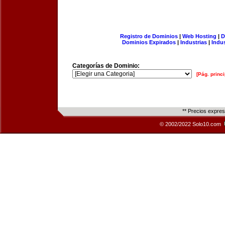
Registro de Dominios
|
Web Hosting
|
D
Dominios Expirados
|
Industrias
|
Indu
Categorías de Dominio:
[Pág. princi
** Precios expre
© 2002/2022 Solo10.com