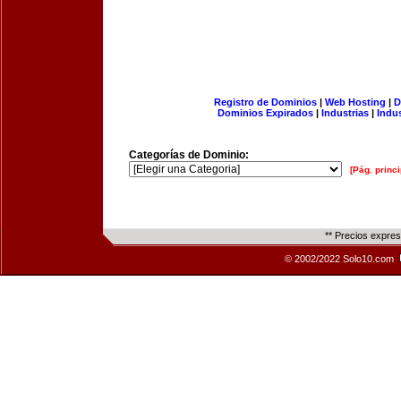
Registro de Dominios
|
Web Hosting
|
D
Dominios Expirados
|
Industrias
|
Indu
Categorías de Dominio:
[Pág. princi
** Precios expre
© 2002/2022 Solo10.com